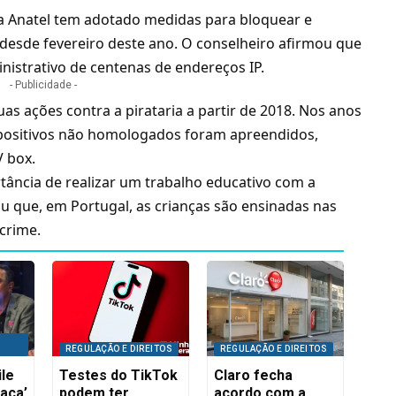
 a Anatel tem adotado medidas para bloquear e
desde fevereiro deste ano. O conselheiro afirmou que
nistrativo de centenas de endereços IP.
- Publicidade -
uas ações contra a pirataria a partir de 2018. Nos anos
ispositivos não homologados foram apreendidos,
V box
.
ância de realizar um trabalho educativo com a
 que, em Portugal, as crianças são ensinadas nas
 crime.
REGULAÇÃO E DIREITOS
REGULAÇÃO E DIREITOS
le
Testes do TikTok
Claro fecha
aça’
podem ter
acordo com a