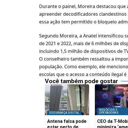
Durante o painel, Moreira destacou que
apreender decodificadores clandestinos 
essa ação tem permitido o bloqueio admi
Segundo Moreira, a Anatel intensificou s
de 2021 e 2022, mais de 6 milhões de d
incluindo 1,5 milhão de dispositivos de
T
O conselheiro também ressaltou a import
população. Como exemplo, ele mencionou
escolas que o acesso a conteúdo ilegal é
Você também pode gostar
NEGÓCIOS E
SEGURANÇA DIGITAL
OPERADORAS
Antena falsa pode
CEO da T-Mobi
estar perto de
minimiza ‘ame