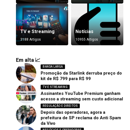
TV e Streaming
Notícias
3188 Artigos
10955 Artigos
Em alta 📈
BANDA LARGA
Promoção da Starlink derruba preço do
kit de R$ 799 para R$ 99
TV E STREAMING
Assinantes YouTube Premium ganham
acesso a streaming sem custo adicional
REGULAÇÃO E DIREITOS
Depois das operadoras, agora a
prefeitura de SP reclama do Anti Spam
da Vivo
NEGÓCIOS E OPERADORAS