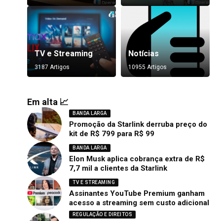
TV e Streaming
Notícias
3187 Artigos
10955 Artigos
Em alta 📈
BANDA LARGA
Promoção da Starlink derruba preço do
kit de R$ 799 para R$ 99
BANDA LARGA
Elon Musk aplica cobrança extra de R$
7,7 mil a clientes da Starlink
TV E STREAMING
Assinantes YouTube Premium ganham
acesso a streaming sem custo adicional
REGULAÇÃO E DIREITOS