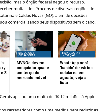
ecisão, mas o órgão federal negou o recurso.
eceber multas dos Procons de diversas regiões do
 Catarina e Caldas Novas (GO), além de decisões
inuou comercializando seus dispositivos sem o cabo.
NEGÓCIOS E
TECNOLOGIA E
OPERADORAS
INOVAÇÃO
la
MVNOs devem
WhatsApp será
axy
conquistar quase
‘banido’ de vários
 e 8
um terço do
celulares em
mercado móvel
agosto; veja a
lista
Gerais aplicou uma multa de R$ 12 milhões à Apple
 dos carregadores como uma medida para reduzir as