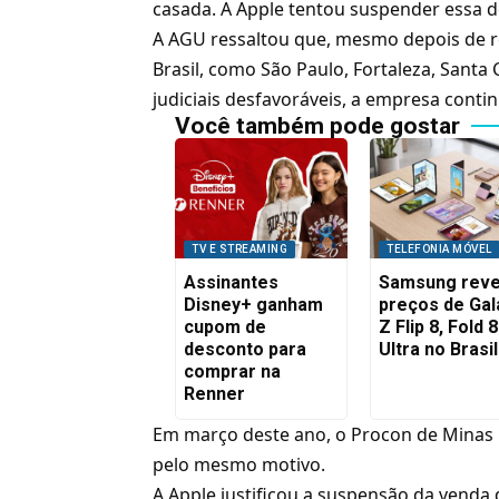
casada. A
Apple
tentou suspender essa d
A AGU ressaltou que, mesmo depois de r
Brasil, como São Paulo, Fortaleza, Santa
judiciais desfavoráveis, a empresa cont
Você também pode gostar
TV E STREAMING
TELEFONIA MÓVEL
Assinantes
Samsung reve
Disney+ ganham
preços de Gal
cupom de
Z Flip 8, Fold 8
desconto para
Ultra no Brasil
comprar na
Renner
Em março deste ano, o Procon de Minas 
pelo mesmo motivo.
A
Apple
justificou a suspensão da venda