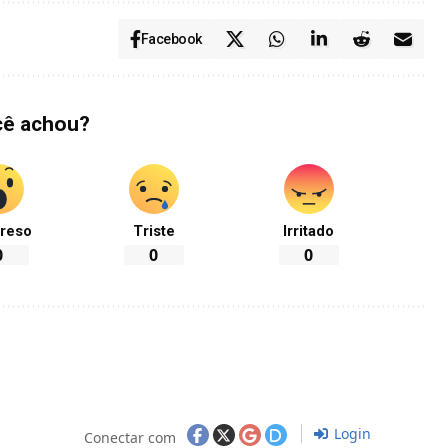
Facebook
cê achou?
reso
Triste
Irritado
0
0
0
Login
Conectar com