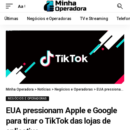
Aa
Últimas
Negócios e Operadoras
TV e Streaming
Telefo
Minha Operadora
>
Notícias
>
Negócios e Operadoras
>
EUA pressionam Apple e Google para tirar o TikTok das lojas de aplicativo
NEGÓCIOS E OPERADORAS
EUA pressionam Apple e Google
para tirar o TikTok das lojas de