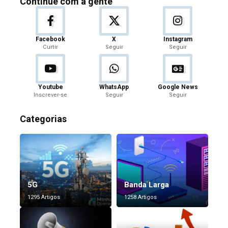
Continue com a gente
Facebook
X
Instagram
Curtir
Seguir
Seguir
Youtube
WhatsApp
Google News
Inscrever-se
Seguir
Seguir
Categorias
5G
Banda Larga
1295 Artigos
1258 Artigos