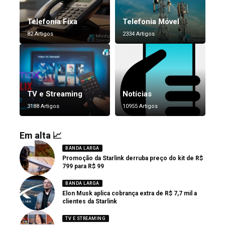
Telefonia Fixa
Telefonia Móvel
82 Artigos
2334 Artigos
TV e Streaming
Notícias
3188 Artigos
10955 Artigos
Em alta 📈
BANDA LARGA
Promoção da Starlink derruba preço do kit de R$
799 para R$ 99
BANDA LARGA
Elon Musk aplica cobrança extra de R$ 7,7 mil a
clientes da Starlink
TV E STREAMING