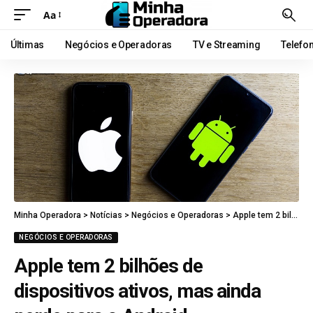
Aa
Últimas
Negócios e Operadoras
TV e Streaming
Telefo
Minha Operadora
>
Notícias
>
Negócios e Operadoras
>
Apple tem 2 bilhões de dispositivos ativos, mas ainda perde para o Android
NEGÓCIOS E OPERADORAS
Apple tem 2 bilhões de
dispositivos ativos, mas ainda