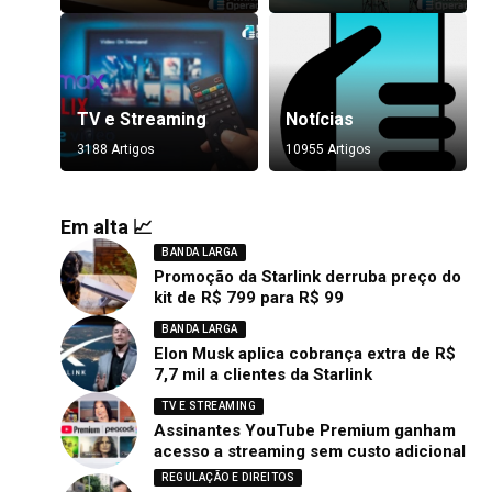
TV e Streaming
Notícias
3188 Artigos
10955 Artigos
Em alta 📈
BANDA LARGA
Promoção da Starlink derruba preço do
kit de R$ 799 para R$ 99
BANDA LARGA
Elon Musk aplica cobrança extra de R$
7,7 mil a clientes da Starlink
TV E STREAMING
Assinantes YouTube Premium ganham
acesso a streaming sem custo adicional
REGULAÇÃO E DIREITOS