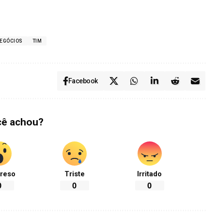
EGÓCIOS
TIM
Facebook
cê achou?
reso
Triste
Irritado
0
0
0