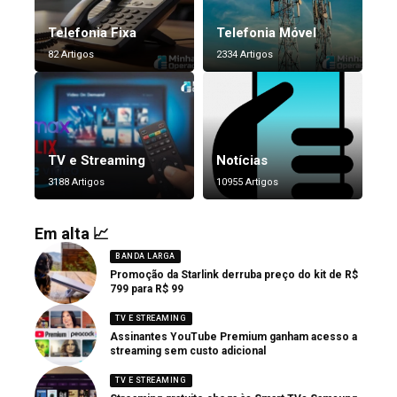
Telefonia Fixa
Telefonia Móvel
82 Artigos
2334 Artigos
TV e Streaming
Notícias
3188 Artigos
10955 Artigos
Em alta 📈
BANDA LARGA
Promoção da Starlink derruba preço do kit de R$
799 para R$ 99
TV E STREAMING
Assinantes YouTube Premium ganham acesso a
streaming sem custo adicional
TV E STREAMING