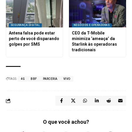
SEGURANÇA DIGITAL
NEGÓCIOS E OPERADORAS
Antena falsa pode estar
CEO da T-Mobile
perto de você disparando
minimiza ‘ameaça’ da
golpes por SMS
Starlink às operadoras
tradicionais
TAGS:
4G
BBF
PARCERIA
VIVO
O que você achou?