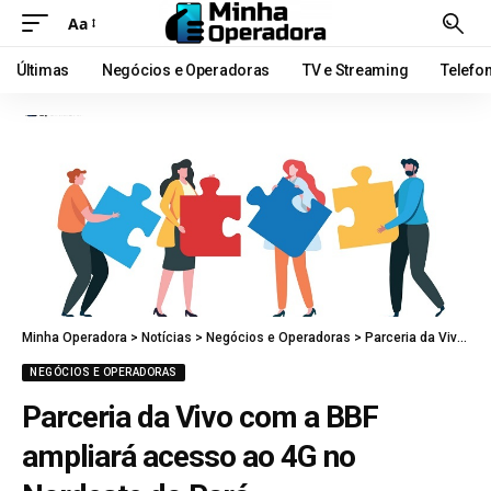
Aa
Últimas
Negócios e Operadoras
TV e Streaming
Telefo
Minha Operadora
>
Notícias
>
Negócios e Operadoras
>
Parceria da Vivo com a BBF ampliará acesso ao 4G no Nordeste do Pará
NEGÓCIOS E OPERADORAS
Parceria da Vivo com a BBF
ampliará acesso ao 4G no