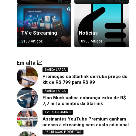
TV e Streaming
Notícias
3188 Artigos
10955 Artigos
Em alta 📈
BANDA LARGA
Promoção da Starlink derruba preço do
kit de R$ 799 para R$ 99
BANDA LARGA
Elon Musk aplica cobrança extra de R$
7,7 mil a clientes da Starlink
TV E STREAMING
Assinantes YouTube Premium ganham
acesso a streaming sem custo adicional
REGULAÇÃO E DIREITOS