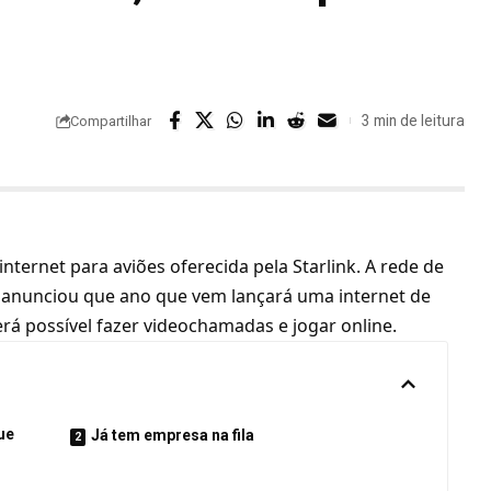
3 min de leitura
Compartilhar
a internet para aviões oferecida pela
Starlink
. A rede de
, anunciou que ano que vem lançará uma internet de
rá possível fazer videochamadas e jogar online.
ue
Já tem empresa na fila