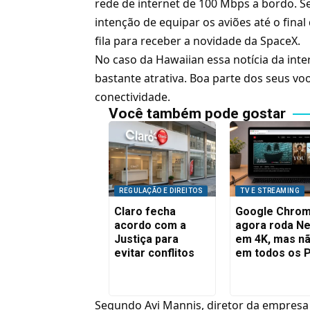
rede de internet de 100 Mbps a bordo. S
intenção de equipar os aviões até o fina
fila para receber a novidade da SpaceX.
No caso da Hawaiian essa notícia da int
bastante atrativa. Boa parte dos seus voo
conectividade.
Você também pode gostar
REGULAÇÃO E DIREITOS
TV E STREAMING
Claro fecha
Google Chro
acordo com a
agora roda Net
Justiça para
em 4K, mas n
evitar conflitos
em todos os 
Segundo Avi Mannis, diretor da empresa