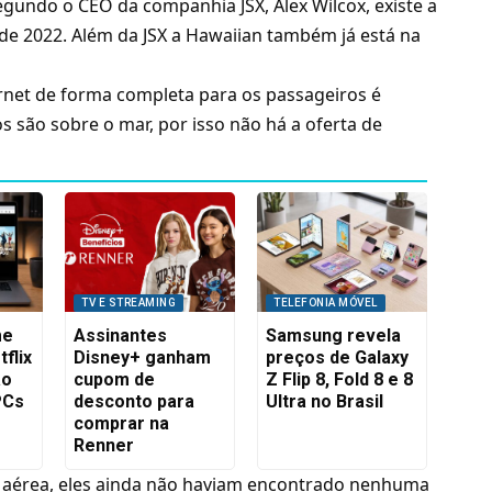
egundo o CEO da companhia JSX, Alex Wilcox, existe a
l de 2022. Além da JSX a Hawaiian também já está na
ernet de forma completa para os passageiros é
s são sobre o mar, por isso não há a oferta de
TV E STREAMING
TELEFONIA MÓVEL
me
Assinantes
Samsung revela
flix
Disney+ ganham
preços de Galaxy
ão
cupom de
Z Flip 8, Fold 8 e 8
PCs
desconto para
Ultra no Brasil
comprar na
Renner
 aérea, eles ainda não haviam encontrado nenhuma