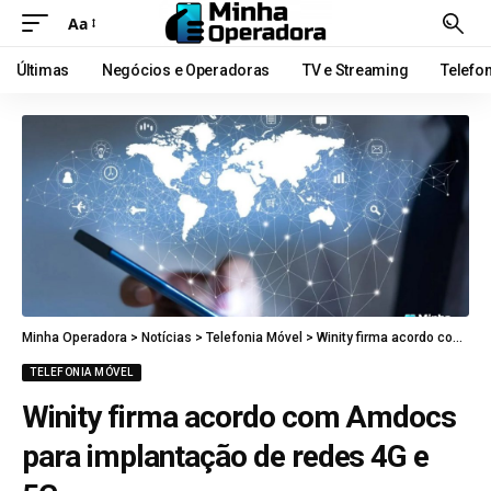
Aa
Últimas
Negócios e Operadoras
TV e Streaming
Telefo
Minha Operadora
>
Notícias
>
Telefonia Móvel
>
Winity firma acordo com Amdocs para implantação de redes 4G e 5G
TELEFONIA MÓVEL
Winity firma acordo com Amdocs
para implantação de redes 4G e