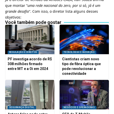
que montar “
uma rede nacional do zero, por si só, já é um
grande desafio
“. Com isso, o diretor lista alguns desses
objetivos:
Você também pode gostar
REGULAÇÃO E DIREITOS
TECNOLOGIA E INOVAÇÃO
PF investiga acordo de R$
Cientistas criam novo
308 milhões firmado
tipo de fibra óptica que
entre MT e a Oi em 2024
pode revolucionar a
conectividade
SEGURANÇA DIGITAL
NEGÓCIOS E OPERADORAS