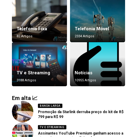
Telefonia Fixa
Telefonia Móvel
82 Artigos
2334 Artigos
TV e Streaming
Notícias
3188 Artigos
10955 Artigos
Em alta 📈
BANDA LARGA
Promoção da Starlink derruba preço do kit de R$
799 para R$ 99
TV E STREAMING
Assinantes YouTube Premium ganham acesso a