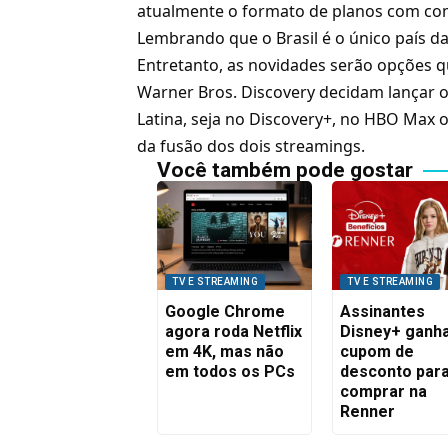
atualmente o formato de planos com come
Lembrando que o Brasil é o único país d
Entretanto, as novidades serão opções q
Warner Bros. Discovery decidam lançar o
Latina, seja no Discovery+, no
HBO Max
o
da fusão dos dois streamings.
Você também pode gostar
TV E STREAMING
TV E STREAMING
Google Chrome
Assinantes
agora roda Netflix
Disney+ ganh
em 4K, mas não
cupom de
em todos os PCs
desconto par
comprar na
Renner