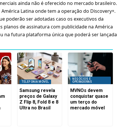
rciais ainda não é oferecido no mercado brasileiro.
a América Latina onde tem a operação do Discovery+.
ue poderão ser adotadas caso os executivos da
s planos de assinatura com publicidade na América
u na futura plataforma única que poderá ser lançada
NEGÓCIOS E
TELEFONIA MÓVEL
OPERADORAS
Samsung revela
MVNOs devem
am
preços de Galaxy
conquistar quase
Z Flip 8, Fold 8 e 8
um terço do
a
Ultra no Brasil
mercado móvel