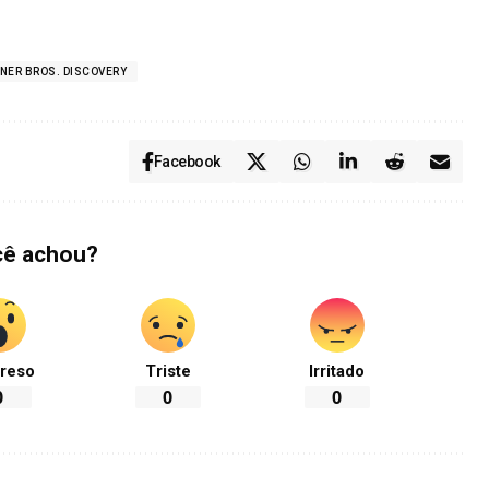
NER BROS. DISCOVERY
Facebook
cê achou?
reso
Triste
Irritado
0
0
0