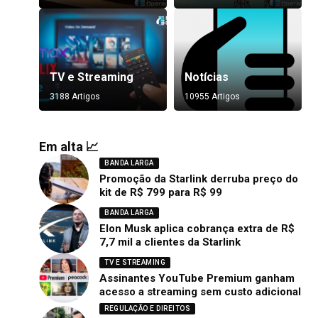
TV e Streaming
Notícias
3188 Artigos
10955 Artigos
Em alta 📈
BANDA LARGA
Promoção da Starlink derruba preço do
kit de R$ 799 para R$ 99
BANDA LARGA
Elon Musk aplica cobrança extra de R$
7,7 mil a clientes da Starlink
TV E STREAMING
Assinantes YouTube Premium ganham
acesso a streaming sem custo adicional
REGULAÇÃO E DIREITOS