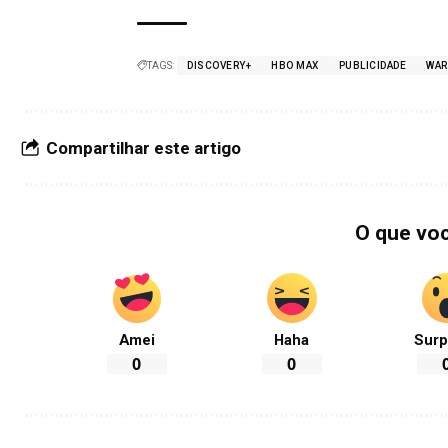
TAGS:
DISCOVERY+
HBO MAX
PUBLICIDADE
WAR
Compartilhar este artigo
O que vo
Amei
Haha
Surp
0
0