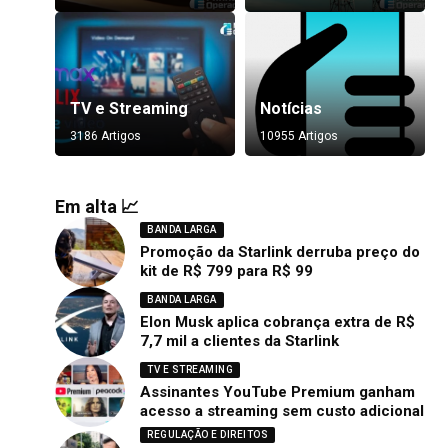
TV e Streaming
Notícias
3186 Artigos
10955 Artigos
Em alta 📈
BANDA LARGA
Promoção da Starlink derruba preço do
kit de R$ 799 para R$ 99
BANDA LARGA
Elon Musk aplica cobrança extra de R$
7,7 mil a clientes da Starlink
TV E STREAMING
Assinantes YouTube Premium ganham
acesso a streaming sem custo adicional
REGULAÇÃO E DIREITOS