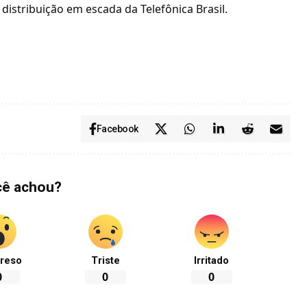
 distribuição em escada da
Telefônica Brasil
.
Facebook
cê achou?
reso
Triste
Irritado
0
0
0