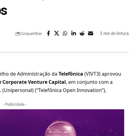
ps
3 min de leitura
Compartilhar
selho de Administração da
Telefônica
(VIVT3) aprovou
e Corporate Venture Capital
, em conjunto com a
. (Unipersonal) (“Telefônica Open Innovation”),
- Publicidade -