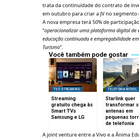
trata da continuidade do contrato de in
em outubro para criar a JV no segmento
A nova empresa terá 50% de participação 
“
operacionalizar uma plataforma digital de
educação continuada e empregabilidade em 
Turismo
”.
Você também pode gostar
TV E STREAMING
TELEFONIA MÓVEL
Streaming
Starlink quer
gratuito chega às
transformar 
Smart TVs
antenas em
Samsung e LG
pequenas tor
de telefonia
A joint venture entre a Vivo e a Ânima E