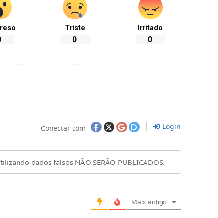
reso
Triste
Irritado
0
0
0
Login
Conectar com
Mais antigo