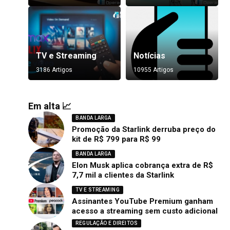
TV e Streaming
Notícias
3186 Artigos
10955 Artigos
Em alta 📈
BANDA LARGA
Promoção da Starlink derruba preço do
kit de R$ 799 para R$ 99
BANDA LARGA
Elon Musk aplica cobrança extra de R$
7,7 mil a clientes da Starlink
TV E STREAMING
Assinantes YouTube Premium ganham
acesso a streaming sem custo adicional
REGULAÇÃO E DIREITOS