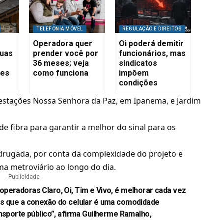
TELEFONIA MÓVEL
REGULAÇÃO E DIREITOS
Operadora quer
Oi poderá demitir
suas
prender você por
funcionários, mas
36 meses; veja
sindicatos
res
como funciona
impõem
condições
 estações Nossa Senhora da Paz, em Ipanema, e Jardim
e fibra para garantir a melhor do sinal para os
drugada, por conta da complexidade do projeto e
ma metroviário ao longo do dia.
- Publicidade -
peradoras Claro, Oi, Tim e Vivo, é melhorar cada vez
os que a conexão do celular é uma comodidade
nsporte público”, afirma Guilherme Ramalho,