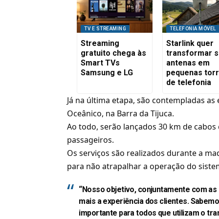
TV E STREAMING
TELEFONIA MÓVEL
Streaming
Starlink quer
gratuito chega às
transformar 
Smart TVs
antenas em
Samsung e LG
pequenas tor
de telefonia
Já na última etapa, são contempladas as
Oceânico, na Barra da Tijuca.
Ao todo, serão lançados 30 km de cabos d
passageiros.
Os serviços são realizados durante a ma
para não atrapalhar a operação do siste
“Nosso objetivo, conjuntamente com as o
mais a experiência dos clientes. Sabem
importante para todos que utilizam o tra