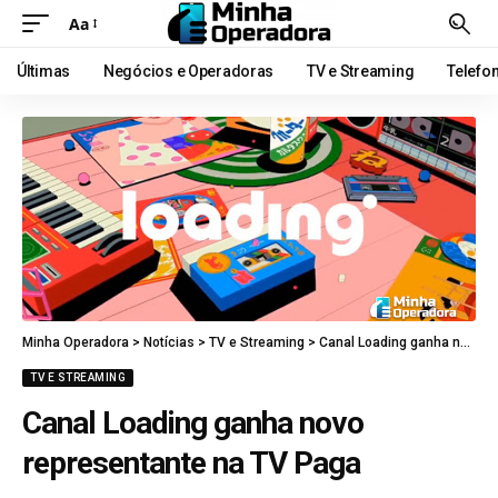
Aa
Últimas
Negócios e Operadoras
TV e Streaming
Telefo
Minha Operadora
>
Notícias
>
TV e Streaming
>
Canal Loading ganha novo representante na TV Paga
TV E STREAMING
Canal Loading ganha novo
representante na TV Paga