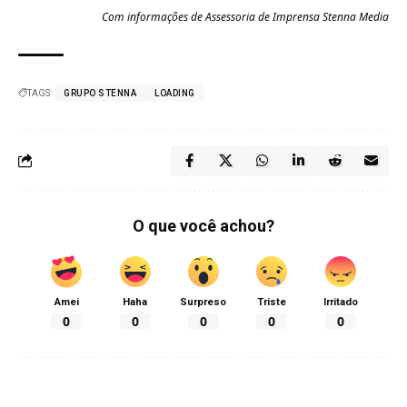
Com informações de Assessoria de Imprensa Stenna Media
TAGS:
GRUPO STENNA
LOADING
O que você achou?
Amei
Haha
Surpreso
Triste
Irritado
0
0
0
0
0