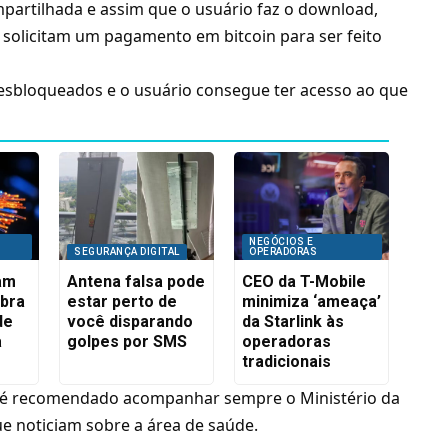
artilhada e assim que o usuário faz o download,
s solicitam um pagamento em
bitcoin
para ser feito
sbloqueados e o usuário consegue ter acesso ao que
NEGÓCIOS E
SEGURANÇA DIGITAL
OPERADORAS
iam
Antena falsa pode
CEO da T-Mobile
ibra
estar perto de
minimiza ‘ameaça’
de
você disparando
da Starlink às
a
golpes por SMS
operadoras
tradicionais
, é recomendado acompanhar sempre o Ministério da
ue noticiam sobre a área de saúde.