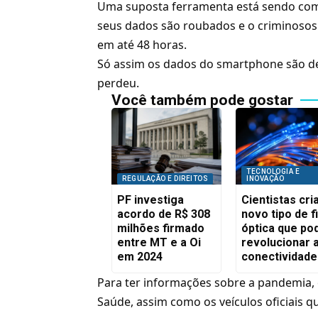
Uma suposta ferramenta está sendo comp
seus dados são roubados e o criminoso
em até 48 horas.
Só assim os dados do smartphone são de
perdeu.
Você também pode gostar
TECNOLOGIA E
REGULAÇÃO E DIREITOS
INOVAÇÃO
PF investiga
Cientistas cr
acordo de R$ 308
novo tipo de f
milhões firmado
óptica que po
entre MT e a Oi
revolucionar 
em 2024
conectividade
Para ter informações sobre a pandemia
Saúde, assim como os veículos oficiais q