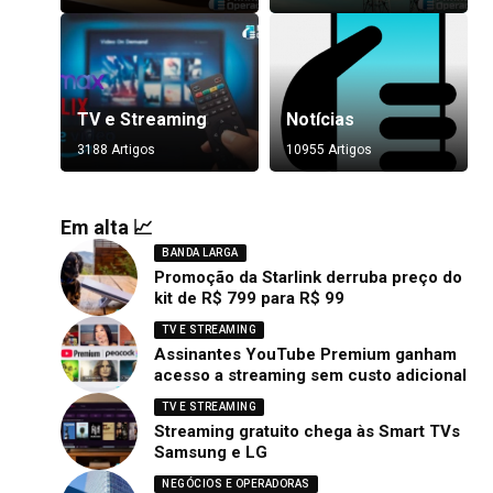
TV e Streaming
Notícias
3188 Artigos
10955 Artigos
Em alta 📈
BANDA LARGA
Promoção da Starlink derruba preço do
kit de R$ 799 para R$ 99
TV E STREAMING
Assinantes YouTube Premium ganham
acesso a streaming sem custo adicional
TV E STREAMING
Streaming gratuito chega às Smart TVs
Samsung e LG
NEGÓCIOS E OPERADORAS