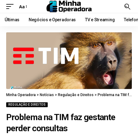
Aa
Últimas
Negócios e Operadoras
TV e Streaming
Telefo
Minha Operadora
>
Notícias
>
Regulação e Direitos
>
Problema na TIM faz gestante perder consultas
REGULAÇÃO E DIREITOS
Problema na TIM faz gestante
perder consultas