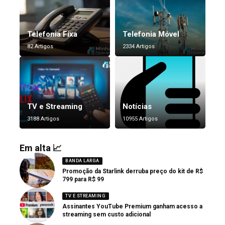
Telefonia Fixa
Telefonia Móvel
82 Artigos
2334 Artigos
TV e Streaming
Notícias
3188 Artigos
10955 Artigos
Em alta 📈
BANDA LARGA
Promoção da Starlink derruba preço do kit de R$
799 para R$ 99
TV E STREAMING
Assinantes YouTube Premium ganham acesso a
streaming sem custo adicional