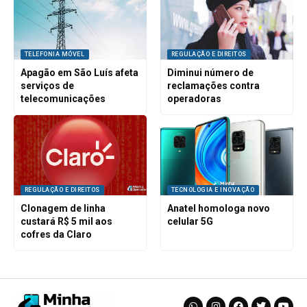
TELEFONIA MÓVEL
REGULAÇÃO E DIREITOS
Apagão em São Luís afeta
Diminui número de
serviços de
reclamações contra
telecomunicações
operadoras
REGULAÇÃO E DIREITOS
TECNOLOGIA E INOVAÇÃO
Clonagem de linha
Anatel homologa novo
custará R$ 5 mil aos
celular 5G
cofres da Claro