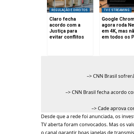
REGULAÇÃO E DIREITOS
TV E STREAMING
Claro fecha
Google Chro
acordo com a
agora roda Net
Justiça para
em 4K, mas n
evitar conflitos
em todos os 
–>
CNN Brasil sofrerá
–>
CNN Brasil fecha acordo co
–>
Cade aprova co
Desde que a rede foi anunciada, os invest
TV aberta foram convocados. Mas os va
o canal garantir boas janelas de transmi