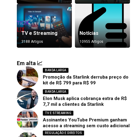
TV e Streaming
Notícias
3188 Artigos
10955 Artigos
Em alta 📈
BANDA LARGA
Promoção da Starlink derruba preço do
kit de R$ 799 para R$ 99
BANDA LARGA
Elon Musk aplica cobrança extra de R$
7,7 mil a clientes da Starlink
TV E STREAMING
Assinantes YouTube Premium ganham
acesso a streaming sem custo adicional
REGULAÇÃO E DIREITOS