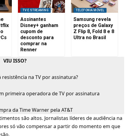
TV E STREAMING
TELEFONIA MÓVEL
me
Assinantes
Samsung revela
flix
Disney+ ganham
preços de Galaxy
ão
cupom de
Z Flip 8, Fold 8 e 8
PCs
desconto para
Ultra no Brasil
comprar na
Renner
VIU ISSO?
 resistência na TV por assinatura?
m primeira operadora de TV por assinatura
mpra da Time Warner pela AT&T
imentos são altos. Jornalistas líderes de audiência na
lores só vão compensar a partir do momento em que
ssão.