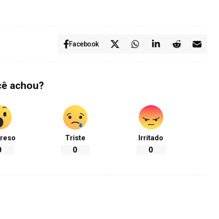
Facebook
cê achou?
reso
Triste
Irritado
0
0
0