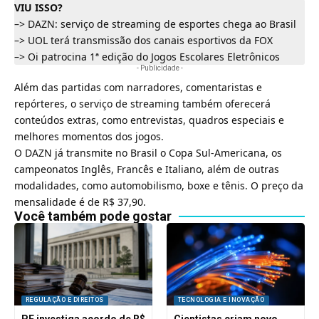
VIU ISSO?
–>
DAZN: serviço de streaming de esportes chega ao Brasil
–>
UOL terá transmissão dos canais esportivos da FOX
–>
Oi patrocina 1ª edição do Jogos Escolares Eletrônicos
- Publicidade -
Além das partidas com narradores, comentaristas e
repórteres, o serviço de streaming também oferecerá
conteúdos extras, como entrevistas, quadros especiais e
melhores momentos dos jogos.
O
DAZN
já transmite no Brasil o Copa Sul-Americana, os
campeonatos Inglês, Francês e Italiano, além de outras
modalidades, como automobilismo, boxe e tênis. O preço da
mensalidade é de R$ 37,90.
Você também pode gostar
REGULAÇÃO E DIREITOS
TECNOLOGIA E INOVAÇÃO