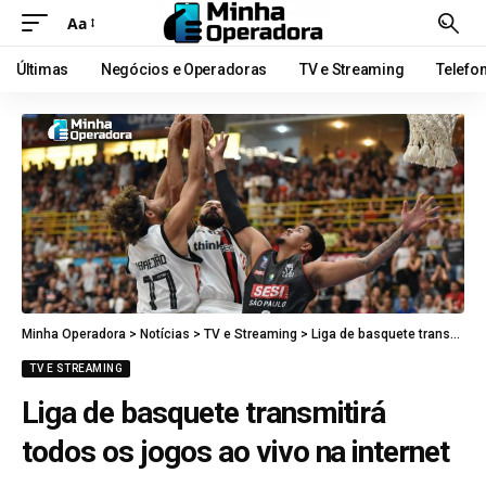
Aa
Últimas
Negócios e Operadoras
TV e Streaming
Telefo
Minha Operadora
>
Notícias
>
TV e Streaming
>
Liga de basquete transmitirá todos os jogos ao vivo na internet
TV E STREAMING
Liga de basquete transmitirá
todos os jogos ao vivo na internet