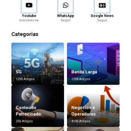
Youtube
WhatsApp
Google News
Inscrever-se
Seguir
Seguir
Categorias
5G
Banda Larga
1295 Artigos
1258 Artigos
Conteúdo
Negócios e
Patrocinado
Operadoras
256 Artigos
4135 Artigos