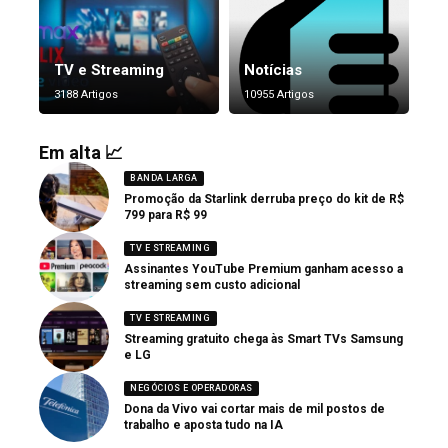
TV e Streaming
Notícias
3188 Artigos
10955 Artigos
Em alta 📈
BANDA LARGA
Promoção da Starlink derruba preço do kit de R$
799 para R$ 99
TV E STREAMING
Assinantes YouTube Premium ganham acesso a
streaming sem custo adicional
TV E STREAMING
Streaming gratuito chega às Smart TVs Samsung
e LG
NEGÓCIOS E OPERADORAS
Dona da Vivo vai cortar mais de mil postos de
trabalho e aposta tudo na IA