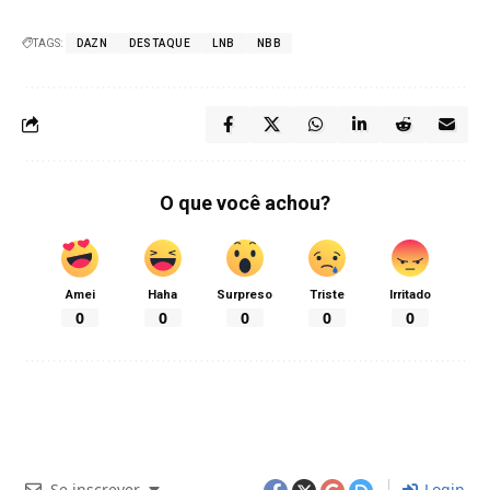
TAGS:
DAZN
DESTAQUE
LNB
NBB
O que você achou?
Amei
Haha
Surpreso
Triste
Irritado
0
0
0
0
0
Se inscrever
Login