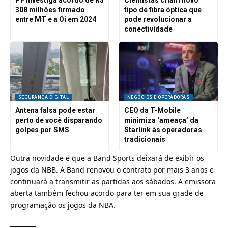
PF investiga acordo de R$
Cientistas criam novo
308 milhões firmado
tipo de fibra óptica que
entre MT e a Oi em 2024
pode revolucionar a
conectividade
SEGURANÇA DIGITAL
NEGÓCIOS E OPERADORAS
Antena falsa pode estar
CEO da T-Mobile
perto de você disparando
minimiza ‘ameaça’ da
golpes por SMS
Starlink às operadoras
tradicionais
Outra novidade é que a
Band Sports
deixará de exibir os
jogos da NBB. A Band renovou o contrato por mais 3 anos e
continuará a transmitir as partidas aos sábados. A emissora
aberta também fechou acordo para ter em sua grade de
programação os jogos da
NBA
.