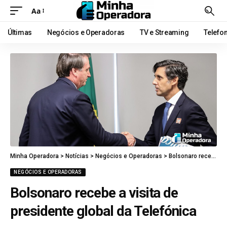
Aa
Últimas
Negócios e Operadoras
TV e Streaming
Telefo
Minha Operadora
>
Notícias
>
Negócios e Operadoras
>
Bolsonaro recebe a visita de presidente global da Telefónica
NEGÓCIOS E OPERADORAS
Bolsonaro recebe a visita de
presidente global da Telefónica