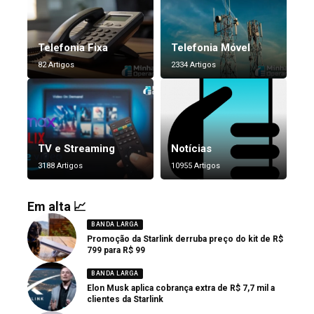
Telefonia Fixa
Telefonia Móvel
82 Artigos
2334 Artigos
TV e Streaming
Notícias
3188 Artigos
10955 Artigos
Em alta 📈
BANDA LARGA
Promoção da Starlink derruba preço do kit de R$
799 para R$ 99
BANDA LARGA
Elon Musk aplica cobrança extra de R$ 7,7 mil a
clientes da Starlink