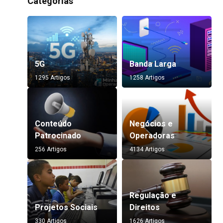
Categorias
5G
Banda Larga
1295 Artigos
1258 Artigos
Conteúdo
Negócios e
Patrocinado
Operadoras
256 Artigos
4134 Artigos
Regulação e
Projetos Sociais
Direitos
330 Artigos
1626 Artigos