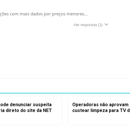
oções com mais dados por preços menores…
Ver respostas
(2)
pode denunciar suspeita
Operadoras não aprovam i
ria direto do site da NET
custear limpeza para TV di