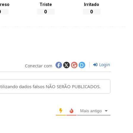
reso
Triste
Irritado
0
0
0
Login
Conectar com
Mais antigo