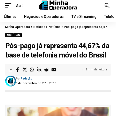
Aa
Últimas
Negócios e Operadoras
TV e Streaming
Telefo
Minha Operadora
>
Notícias
>
Notícias
>
Pós-pago já representa 44,67% da base de telefonia móvel do Brasil
NOTÍCIAS
Pós-pago já representa 44,67% da
base de telefonia móvel do Brasil
4 min de leitura
Por
Redação
5 de novembro de 2019 20:50