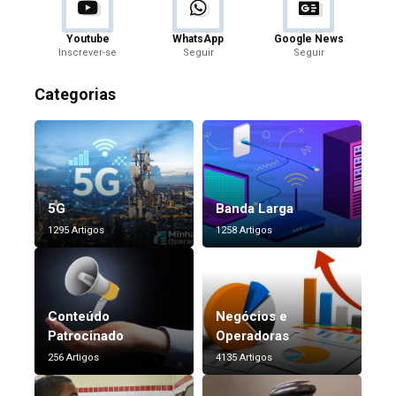
Youtube
WhatsApp
Google News
Inscrever-se
Seguir
Seguir
Categorias
5G
Banda Larga
1295 Artigos
1258 Artigos
Conteúdo
Negócios e
Patrocinado
Operadoras
256 Artigos
4135 Artigos