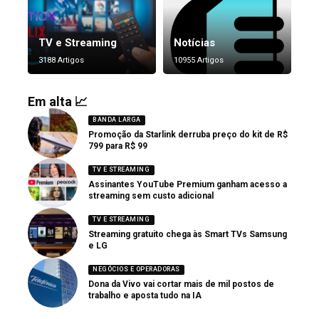
TV e Streaming
Notícias
3188 Artigos
10955 Artigos
Em alta 📈
BANDA LARGA
Promoção da Starlink derruba preço do kit de R$
799 para R$ 99
TV E STREAMING
Assinantes YouTube Premium ganham acesso a
streaming sem custo adicional
TV E STREAMING
Streaming gratuito chega às Smart TVs Samsung
e LG
NEGÓCIOS E OPERADORAS
Dona da Vivo vai cortar mais de mil postos de
trabalho e aposta tudo na IA