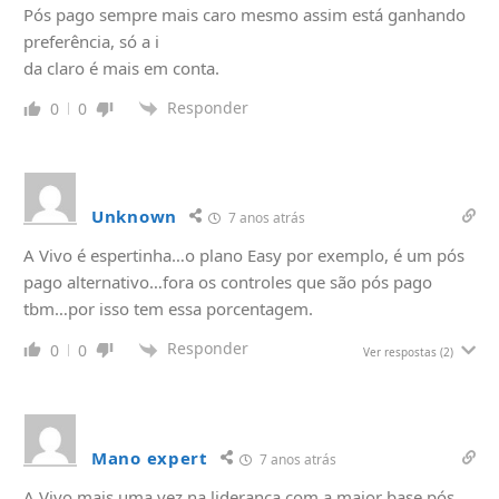
Pós pago sempre mais caro mesmo assim está ganhando
preferência, só a i
da claro é mais em conta.
Responder
0
0
Unknown
7 anos atrás
A Vivo é espertinha…o plano Easy por exemplo, é um pós
pago alternativo…fora os controles que são pós pago
tbm…por isso tem essa porcentagem.
Responder
0
0
Ver respostas
(2)
Mano expert
7 anos atrás
A Vivo mais uma vez na liderança com a maior base pós