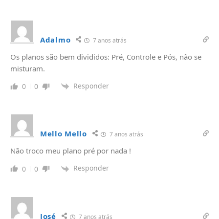
Adalmo
7 anos atrás
Os planos são bem divididos: Pré, Controle e Pós, não se
misturam.
Responder
0
0
Mello Mello
7 anos atrás
Não troco meu plano pré por nada !
Responder
0
0
José
7 anos atrás