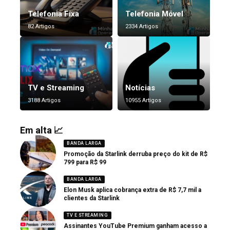
Telefonia Fixa
Telefonia Móvel
82 Artigos
2334 Artigos
TV e Streaming
Notícias
3188 Artigos
10955 Artigos
Em alta 📈
BANDA LARGA
Promoção da Starlink derruba preço do kit de R$
799 para R$ 99
BANDA LARGA
Elon Musk aplica cobrança extra de R$ 7,7 mil a
clientes da Starlink
TV E STREAMING
Assinantes YouTube Premium ganham acesso a