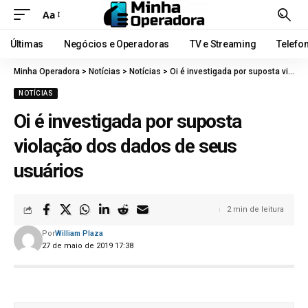
Aa
Últimas
Negócios e Operadoras
TV e Streaming
Telefo
Minha Operadora
>
Notícias
>
Notícias
>
Oi é investigada por suposta violação dos dados de seus usuários
NOTÍCIAS
Oi é investigada por suposta
violação dos dados de seus
usuários
2 min de leitura
Por
William Plaza
27 de maio de 2019 17:38