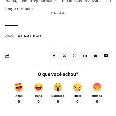
Bahia, por i
rregularidades trabalhistas realizadas ao
longo dos anos.
- Publicidade -
TAGS:
WILLIAM R. PLAZA
O que você achou?
Amei
Haha
Surpreso
Triste
Irritado
0
0
0
0
0