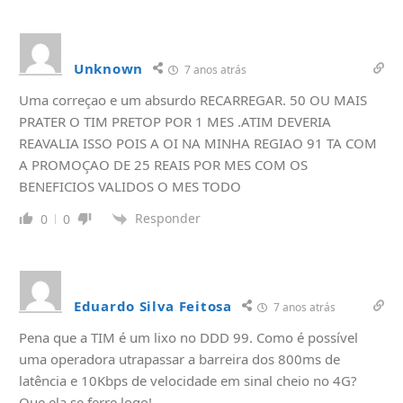
Unknown
7 anos atrás
Uma correçao e um absurdo RECARREGAR. 50 OU MAIS
PRATER O TIM PRETOP POR 1 MES .ATIM DEVERIA
REAVALIA ISSO POIS A OI NA MINHA REGIAO 91 TA COM
A PROMOÇAO DE 25 REAIS POR MES COM OS
BENEFICIOS VALIDOS O MES TODO
Responder
0
0
Eduardo Silva Feitosa
7 anos atrás
Pena que a TIM é um lixo no DDD 99. Como é possível
uma operadora utrapassar a barreira dos 800ms de
latência e 10Kbps de velocidade em sinal cheio no 4G?
Que ela se ferre logo!