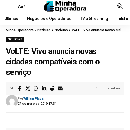
Aa
Últimas
Negócios e Operadoras
TV e Streaming
Telefo
Minha Operadora
>
Notícias
>
Notícias
>
VoLTE: Vivo anuncia novas cidades compatíveis com o serviço
NOTÍCIAS
VoLTE: Vivo anuncia novas
cidades compatíveis com o
serviço
3 min de leitura
Por
William Plaza
27 de maio de 2019 17:34