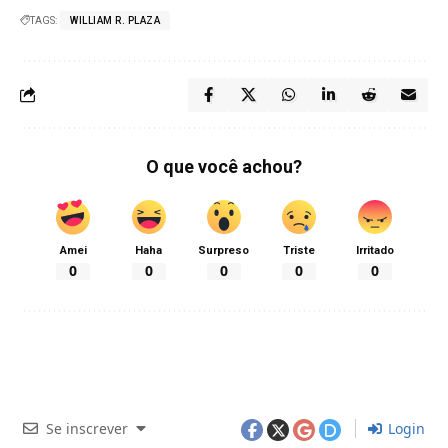
TAGS:
WILLIAM R. PLAZA
O que você achou?
Amei
Haha
Surpreso
Triste
Irritado
0
0
0
0
0
Se inscrever
Login