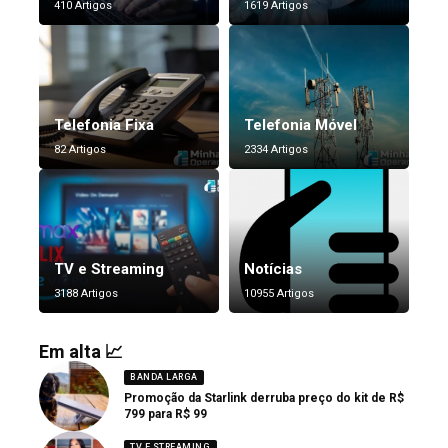
410 Artigos
1619 Artigos
Telefonia Fixa
Telefonia Móvel
82 Artigos
2334 Artigos
TV e Streaming
Notícias
3188 Artigos
10955 Artigos
Em alta 📈
BANDA LARGA
Promoção da Starlink derruba preço do kit de R$
799 para R$ 99
TV E STREAMING