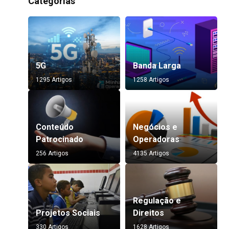
Categorias
5G
Banda Larga
1295 Artigos
1258 Artigos
Conteúdo
Negócios e
Patrocinado
Operadoras
256 Artigos
4135 Artigos
Regulação e
Projetos Sociais
Direitos
330 Artigos
1628 Artigos