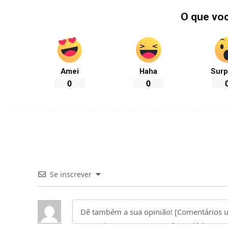
O que vo
Amei
Haha
Surp
0
0
Se inscrever