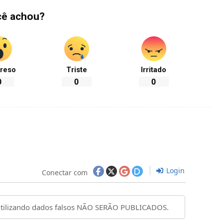
cê achou?
reso
Triste
Irritado
0
0
0
Login
Conectar com