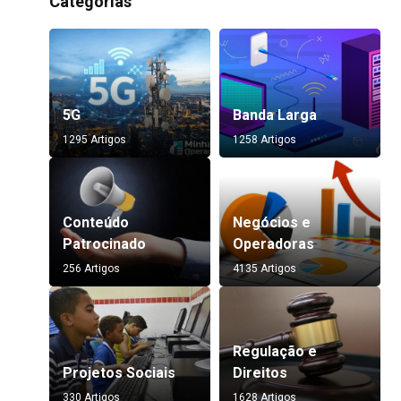
Categorias
5G
Banda Larga
1295 Artigos
1258 Artigos
Conteúdo
Negócios e
Patrocinado
Operadoras
256 Artigos
4135 Artigos
Regulação e
Projetos Sociais
Direitos
330 Artigos
1628 Artigos