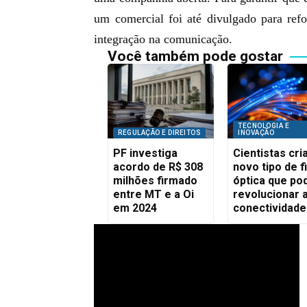
um comercial foi até divulgado para refo
integração na comunicação.
Você também pode gostar
TECNOLOGIA E
REGULAÇÃO E DIREITOS
INOVAÇÃO
PF investiga
Cientistas cr
acordo de R$ 308
novo tipo de f
milhões firmado
óptica que po
entre MT e a Oi
revolucionar 
em 2024
conectividade