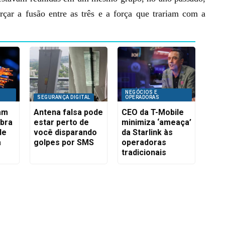
rçar a fusão entre as três e a força que trariam com a
NEGÓCIOS E
SEGURANÇA DIGITAL
OPERADORAS
iam
Antena falsa pode
CEO da T-Mobile
ibra
estar perto de
minimiza ‘ameaça’
de
você disparando
da Starlink às
a
golpes por SMS
operadoras
tradicionais