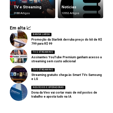
TV e Streaming
Notícias
3188 Artigos
10955 Artigos
Em alta 📈
BANDA LARGA
Promoção da Starlink derruba preço do kit de R$
799 para R$ 99
TV E STREAMING
Assinantes YouTube Premium ganham acesso a
streaming sem custo adicional
TV E STREAMING
Streaming gratuito chega às Smart TVs Samsung
e LG
NEGÓCIOS E OPERADORAS
Dona da Vivo vai cortar mais de mil postos de
trabalho e aposta tudo na IA