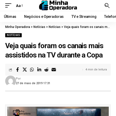
Aa
Últimas
Negócios e Operadoras
TV e Streaming
Telefo
Minha Operadora
>
Notícias
>
Notícias
>
Veja quais foram os canais mais assistidos na TV durante a Copa
NOTÍCIAS
Veja quais foram os canais mais
assistidos na TV durante a Copa
4 min de leitura
Por
27 de maio de 2019 17:31