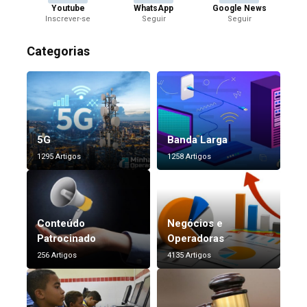
Youtube
WhatsApp
Google News
Inscrever-se
Seguir
Seguir
Categorias
5G
Banda Larga
1295 Artigos
1258 Artigos
Conteúdo
Negócios e
Patrocinado
Operadoras
256 Artigos
4135 Artigos