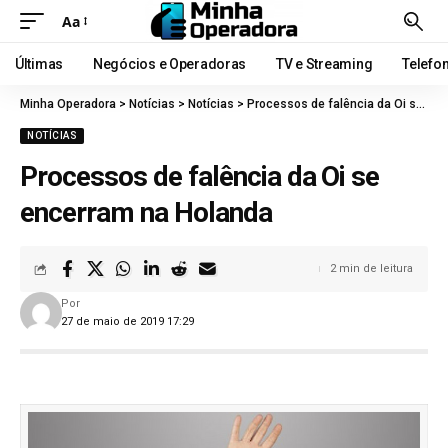
Aa
Últimas
Negócios e Operadoras
TV e Streaming
Telefo
Minha Operadora
>
Notícias
>
Notícias
>
Processos de falência da Oi se encerram na Holanda
NOTÍCIAS
Processos de falência da Oi se
encerram na Holanda
2 min de leitura
Por
27 de maio de 2019 17:29