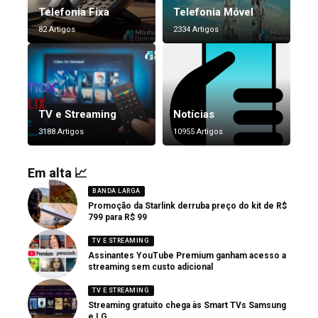
Telefonia Fixa
Telefonia Móvel
82 Artigos
2334 Artigos
TV e Streaming
Notícias
3188 Artigos
10955 Artigos
Em alta 📈
BANDA LARGA
Promoção da Starlink derruba preço do kit de R$
799 para R$ 99
TV E STREAMING
Assinantes YouTube Premium ganham acesso a
streaming sem custo adicional
TV E STREAMING
Streaming gratuito chega às Smart TVs Samsung
e LG