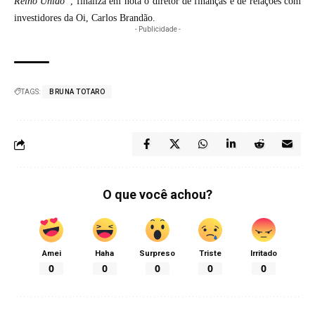
Reino Unido”
, finaliza em nota o diretor de finanças e de relações com
investidores da Oi, Carlos Brandão.
- Publicidade -
TAGS:
BRUNA TOTARO
O que você achou?
Amei
Haha
Surpreso
Triste
Irritado
0
0
0
0
0