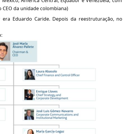
 México, América Central, Equador e Venezuela, com
go CEO da unidade colombiana)
 era Eduardo Caride. Depois da reestruturação, no
o: