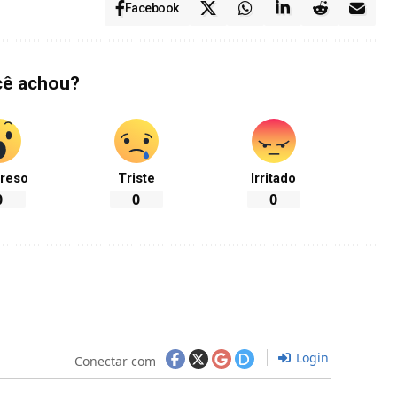
Facebook
cê achou?
reso
Triste
Irritado
0
0
0
Login
Conectar com