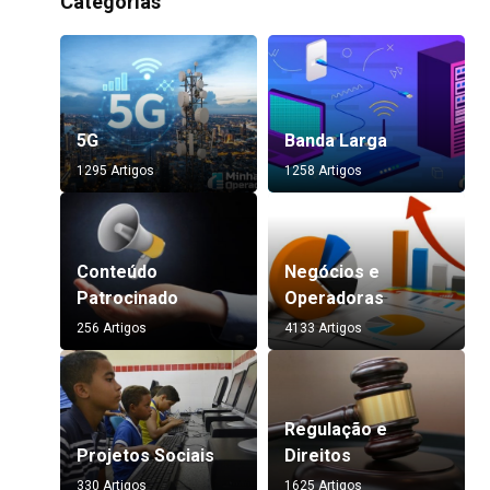
Categorias
5G
Banda Larga
1295 Artigos
1258 Artigos
Conteúdo
Negócios e
Patrocinado
Operadoras
256 Artigos
4133 Artigos
Regulação e
Projetos Sociais
Direitos
330 Artigos
1625 Artigos