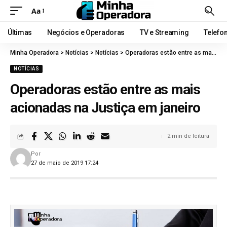
Aa
Últimas
Negócios e Operadoras
TV e Streaming
Telefo
Minha Operadora
>
Notícias
>
Notícias
>
Operadoras estão entre as mais acionadas na Justiça em janeiro
NOTÍCIAS
Operadoras estão entre as mais
acionadas na Justiça em janeiro
2 min de leitura
Por
27 de maio de 2019 17:24