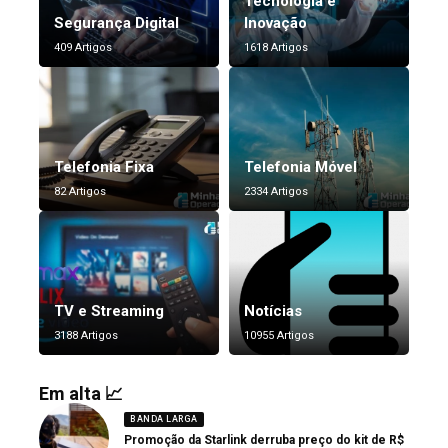
Tecnologia e
Segurança Digital
Inovação
409 Artigos
1618 Artigos
Telefonia Fixa
Telefonia Móvel
82 Artigos
2334 Artigos
TV e Streaming
Notícias
3188 Artigos
10955 Artigos
Em alta 📈
BANDA LARGA
Promoção da Starlink derruba preço do kit de R$