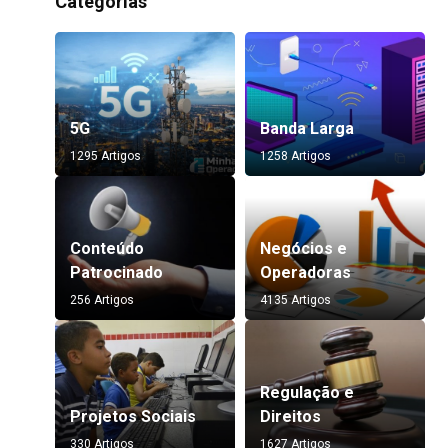
Categorias
5G
Banda Larga
1295 Artigos
1258 Artigos
Conteúdo
Negócios e
Patrocinado
Operadoras
256 Artigos
4135 Artigos
Regulação e
Projetos Sociais
Direitos
330 Artigos
1627 Artigos