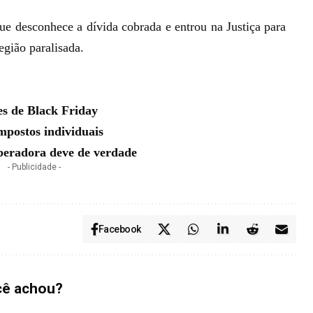
que desconhece a dívida cobrada e entrou na Justiça para
egião paralisada.
es de Black Friday
mpostos individuais
operadora deve de verdade
- Publicidade -
Facebook
cê achou?