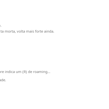
.
a morta, volta mais forte ainda.
pre indica um (R) de roaming…
ade.