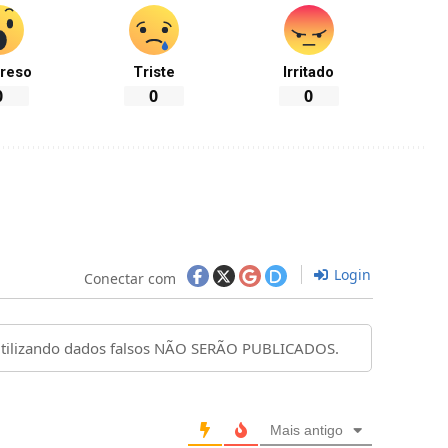
reso
Triste
Irritado
0
0
0
Login
Conectar com
Mais antigo