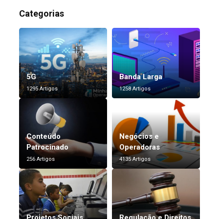
Categorias
5G
Banda Larga
1295 Artigos
1258 Artigos
Conteúdo
Negócios e
Patrocinado
Operadoras
256 Artigos
4135 Artigos
Projetos Sociais
Regulação e Direitos