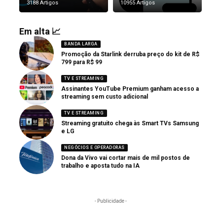
3188 Artigos
10955 Artigos
Em alta 📈
BANDA LARGA
Promoção da Starlink derruba preço do kit de R$
799 para R$ 99
TV E STREAMING
Assinantes YouTube Premium ganham acesso a
streaming sem custo adicional
TV E STREAMING
Streaming gratuito chega às Smart TVs Samsung
e LG
NEGÓCIOS E OPERADORAS
Dona da Vivo vai cortar mais de mil postos de
trabalho e aposta tudo na IA
- Publicidade -