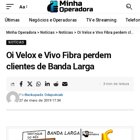
Aa
Últimas
Negócios e Operadoras
TV e Streaming
Telefo
Minha Operadora
>
Notícias
>
Notícias
>
Oi Velox e Vivo Fibra perdem clientes de Banda Larga
NOTÍCIAS
Oi Velox e Vivo Fibra perdem
clientes de Banda Larga
3 min de leitura
Por
Backupado Odapukcab
27 de maio de 2019 17:34