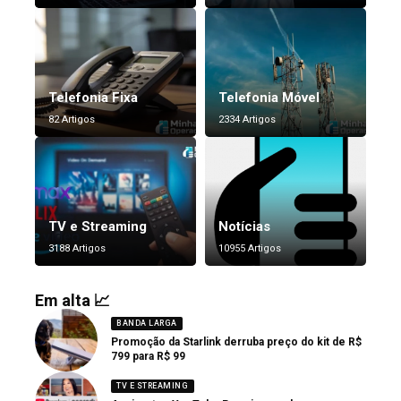
Telefonia Fixa
Telefonia Móvel
82 Artigos
2334 Artigos
TV e Streaming
Notícias
3188 Artigos
10955 Artigos
Em alta 📈
BANDA LARGA
Promoção da Starlink derruba preço do kit de R$
799 para R$ 99
TV E STREAMING