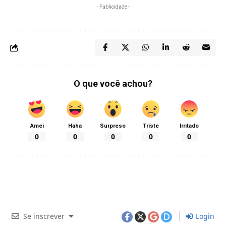
- Publicidade -
O que você achou?
Amei
Haha
Surpreso
Triste
Irritado
0
0
0
0
0
Se inscrever
Login