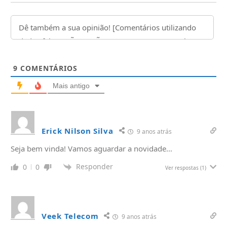
9
COMENTÁRIOS
Mais antigo
Erick Nilson Silva
9 anos atrás
Seja bem vinda! Vamos aguardar a novidade…
Responder
0
0
Ver respostas
(1)
Veek Telecom
9 anos atrás