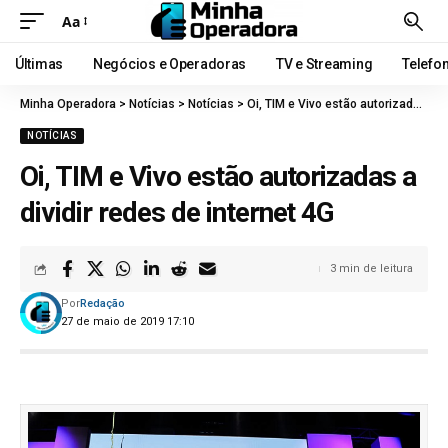
Aa
Últimas
Negócios e Operadoras
TV e Streaming
Telefo
Minha Operadora
>
Notícias
>
Notícias
>
Oi, TIM e Vivo estão autorizadas a dividir redes de internet 4G
NOTÍCIAS
Oi, TIM e Vivo estão autorizadas a
dividir redes de internet 4G
3 min de leitura
Por
Redação
27 de maio de 2019 17:10