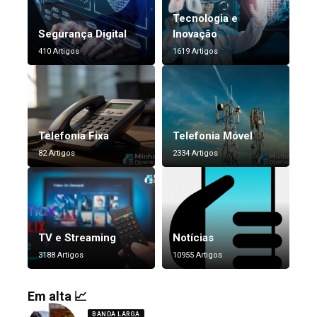
Tecnologia e
Segurança Digital
Inovação
410 Artigos
1619 Artigos
Telefonia Fixa
Telefonia Móvel
82 Artigos
2334 Artigos
TV e Streaming
Notícias
3188 Artigos
10955 Artigos
Em alta 📈
BANDA LARGA