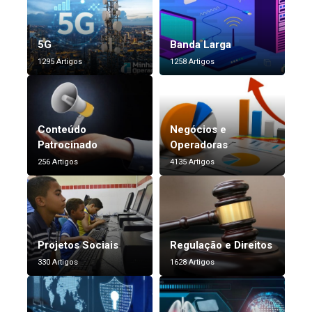
5G
Banda Larga
1295 Artigos
1258 Artigos
Conteúdo
Negócios e
Patrocinado
Operadoras
256 Artigos
4135 Artigos
Projetos Sociais
Regulação e Direitos
330 Artigos
1628 Artigos