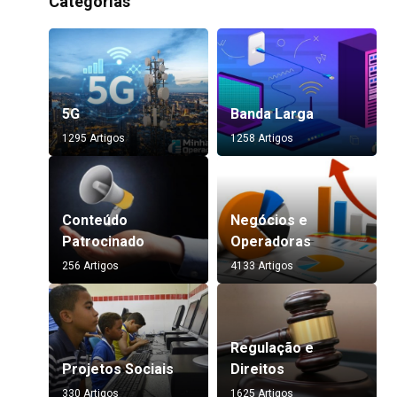
Categorias
5G
Banda Larga
1295 Artigos
1258 Artigos
Conteúdo
Negócios e
Patrocinado
Operadoras
256 Artigos
4133 Artigos
Regulação e
Projetos Sociais
Direitos
330 Artigos
1625 Artigos