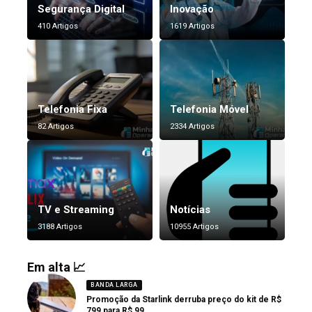
Segurança Digital
Inovação
410 Artigos
1619 Artigos
Telefonia Fixa
Telefonia Móvel
82 Artigos
2334 Artigos
TV e Streaming
Notícias
3188 Artigos
10955 Artigos
Em alta 📈
BANDA LARGA
Promoção da Starlink derruba preço do kit de R$
799 para R$ 99