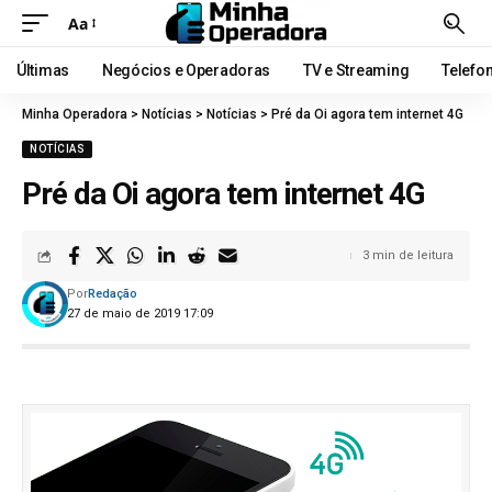
Aa
Últimas
Negócios e Operadoras
TV e Streaming
Telefo
Minha Operadora
>
Notícias
>
Notícias
>
Pré da Oi agora tem internet 4G
NOTÍCIAS
Pré da Oi agora tem internet 4G
3 min de leitura
Por
Redação
27 de maio de 2019 17:09