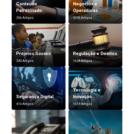
Conteúdo
Negócios e
Patrocinado
Operadoras
256 Artigos
4135 Artigos
Projetos Sociais
Regulação e Direitos
330 Artigos
1628 Artigos
Tecnologia e
Segurança Digital
Inovação
410 Artigos
1619 Artigos