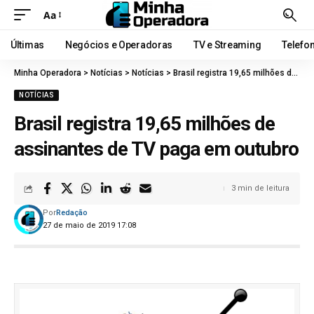
Aa
Últimas
Negócios e Operadoras
TV e Streaming
Telefo
Minha Operadora
>
Notícias
>
Notícias
>
Brasil registra 19,65 milhões de assinantes de TV paga em outubro
NOTÍCIAS
Brasil registra 19,65 milhões de
assinantes de TV paga em outubro
3 min de leitura
Por
Redação
27 de maio de 2019 17:08