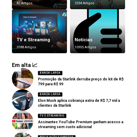
82 Artigos
2334 Artigos
TV e Streaming
Notícias
3188 Artigos
10955 Artigos
Em alta 📈
BANDA LARGA
Promoção da Starlink derruba preço do kit de R$
799 para R$ 99
BANDA LARGA
Elon Musk aplica cobrança extra de R$ 7,7 mil a
clientes da Starlink
TV E STREAMING
Assinantes YouTube Premium ganham acesso a
streaming sem custo adicional