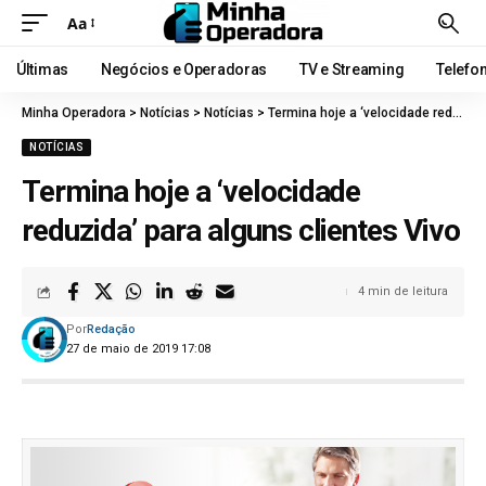
Aa
Últimas
Negócios e Operadoras
TV e Streaming
Telefo
Minha Operadora
>
Notícias
>
Notícias
>
Termina hoje a ‘velocidade reduzida’ para alguns clientes Vivo
NOTÍCIAS
Termina hoje a ‘velocidade
reduzida’ para alguns clientes Vivo
4 min de leitura
Por
Redação
27 de maio de 2019 17:08