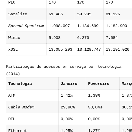
PLC
170
170
170
Satelite
61.485
59.295
81.126
Spread Spectrum
1.098.097
1.134.699
1.182.900
Wimax
5.938
6.270
7.684
xDSL
13.055.293
13.128.747
13.191.020
Participação de acessos em serviço por tecnologia
(2014)
Tecnologia
Janeiro
Fevereiro
Març
ATM
1,42%
1,39%
1,37
Cable Modem
29,98%
30,04%
30,1
DTH
0,00%
0,00%
0,00
Ethernet
1,25%
1,27%
1,28