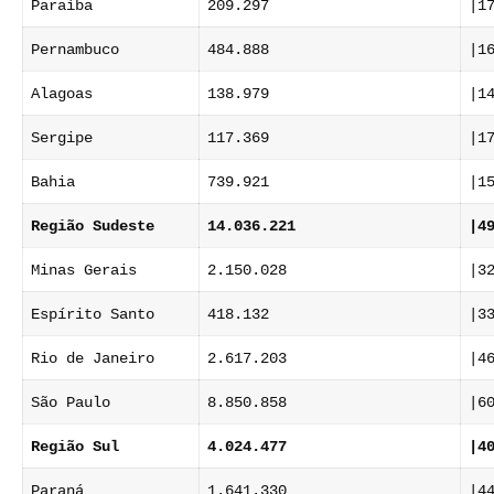
Paraíba
209.297
|1
Pernambuco
484.888
|1
Alagoas
138.979
|1
Sergipe
117.369
|1
Bahia
739.921
|1
Região Sudeste
14.036.221
|4
Minas Gerais
2.150.028
|3
Espírito Santo
418.132
|3
Rio de Janeiro
2.617.203
|4
São Paulo
8.850.858
|6
Região Sul
4.024.477
|4
Paraná
1.641.330
|4