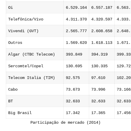
Oi
6.529.164
6.557.187
6.563.
Telefônica/Vivo
4.311.370
4.320.597
4.333.
Vivendi (GVT)
2.565.777
2.608.658
2.648.
Outros
1.569.620
1.618.113
1.671.
Algar (CTBC Telecom)
393.849
394.319
399.33
Sercomtel/Copel
130.695
130.335
129.72
Telecom Italia (TIM)
92.575
97.610
102.20
Cabo
73.673
73.996
73.166
BT
32.633
32.633
32.633
Big Brasil
17.342
17.365
17.456
Participação de mercado (2014)