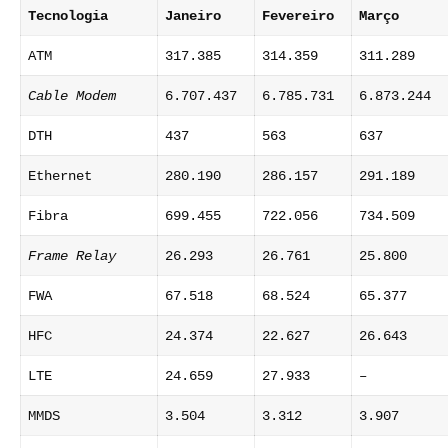
Tecnologia
Janeiro
Fevereiro
Março
ATM
317.385
314.359
311.289
Cable Modem
6.707.437
6.785.731
6.873.244
DTH
437
563
637
Ethernet
280.190
286.157
291.189
Fibra
699.455
722.056
734.509
Frame Relay
26.293
26.761
25.800
FWA
67.518
68.524
65.377
HFC
24.374
22.627
26.643
LTE
24.659
27.933
–
MMDS
3.504
3.312
3.907