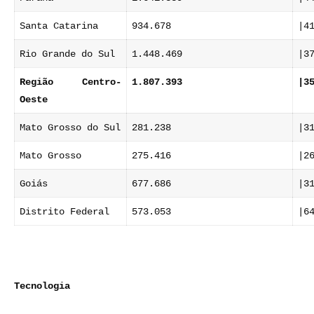
Santa Catarina
934.678
|4
Rio Grande do Sul
1.448.469
|3
Região Centro-
1.807.393
|3
Oeste
Mato Grosso do Sul
281.238
|3
Mato Grosso
275.416
|2
Goiás
677.686
|3
Distrito Federal
573.053
|6
Tecnologia