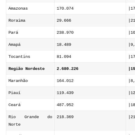
Amazonas
170.074
|1
Roraima
29.666
|2
Pará
238.970
|1
Amapá
18.489
|9
Tocantins
81.094
|1
Região Nordeste
2.680.226
|1
Maranhão
164.012
|8
Piauí
119.439
|1
Ceará
487.952
|1
Rio Grande do
218.369
|2
Norte