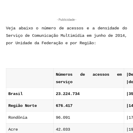
- Publicidade -
Veja abaixo o número de acessos e a densidade do
Serviço de Comunicação Multimídia em junho de 2014,
por Unidade da Federação e por Região:
Números de acessos em
|D
serviço
|d
Brasil
23.224.734
|3
Região Norte
676.417
|1
Rondônia
96.091
|1
Acre
42.033
|1