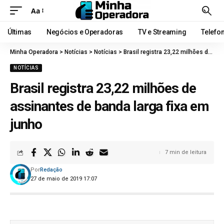
Aa
Últimas
Negócios e Operadoras
TV e Streaming
Telefo
Minha Operadora
>
Notícias
>
Notícias
>
Brasil registra 23,22 milhões de assinantes de banda larga fixa em junho
NOTÍCIAS
Brasil registra 23,22 milhões de
assinantes de banda larga fixa em
junho
7 min de leitura
Por
Redação
27 de maio de 2019 17:07