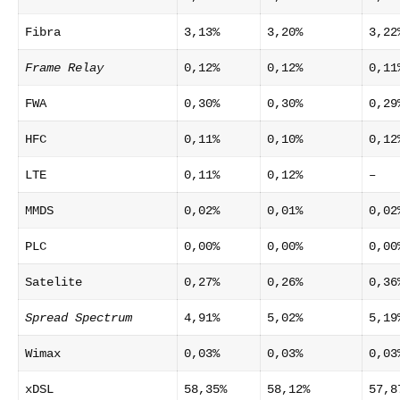
Fibra
3,13%
3,20%
3,22
Frame Relay
0,12%
0,12%
0,11
FWA
0,30%
0,30%
0,29
HFC
0,11%
0,10%
0,12
LTE
0,11%
0,12%
–
MMDS
0,02%
0,01%
0,02
PLC
0,00%
0,00%
0,00
Satelite
0,27%
0,26%
0,36
Spread Spectrum
4,91%
5,02%
5,19
Wimax
0,03%
0,03%
0,03
xDSL
58,35%
58,12%
57,8