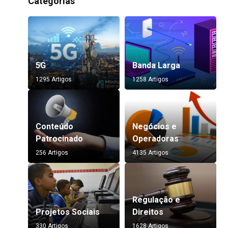
Categorias
5G
Banda Larga
1295 Artigos
1258 Artigos
Conteúdo
Negócios e
Patrocinado
Operadoras
256 Artigos
4135 Artigos
Regulação e
Projetos Sociais
Direitos
330 Artigos
1628 Artigos