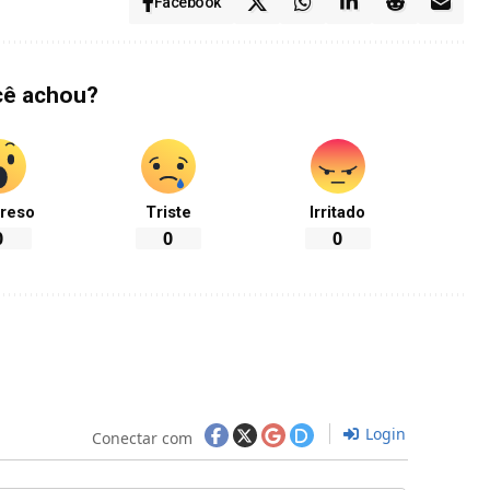
Facebook
cê achou?
reso
Triste
Irritado
0
0
0
Login
Conectar com