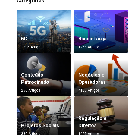
Categorias
5G
Banda Larga
1295 Artigos
1258 Artigos
Conteúdo
Negócios e
Patrocinado
Operadoras
256 Artigos
4133 Artigos
Regulação e
Projetos Sociais
Direitos
330 Artigos
1625 Artigos