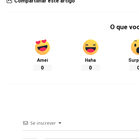
Compartilhar este artigo
O que vo
Amei
Haha
Surp
0
0
Se inscrever