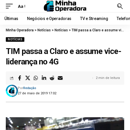
Aa
Últimas
Negócios e Operadoras
TV e Streaming
Telefo
Minha Operadora
>
Notícias
>
Notícias
>
TIM passa a Claro e assume vice-liderança no 4G
NOTÍCIAS
TIM passa a Claro e assume vice-
liderança no 4G
2 min de leitura
Por
Redação
27 de maio de 2019 17:02