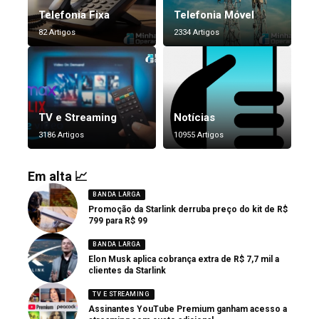
Telefonia Fixa
Telefonia Móvel
82 Artigos
2334 Artigos
TV e Streaming
Notícias
3186 Artigos
10955 Artigos
Em alta 📈
BANDA LARGA
Promoção da Starlink derruba preço do kit de R$
799 para R$ 99
BANDA LARGA
Elon Musk aplica cobrança extra de R$ 7,7 mil a
clientes da Starlink
TV E STREAMING
Assinantes YouTube Premium ganham acesso a