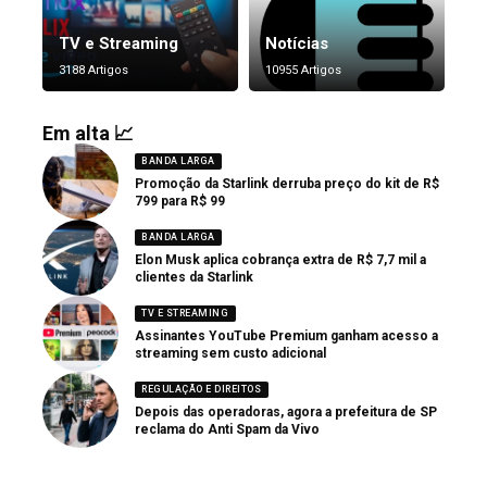
TV e Streaming
Notícias
3188 Artigos
10955 Artigos
Em alta 📈
BANDA LARGA
Promoção da Starlink derruba preço do kit de R$
799 para R$ 99
BANDA LARGA
Elon Musk aplica cobrança extra de R$ 7,7 mil a
clientes da Starlink
TV E STREAMING
Assinantes YouTube Premium ganham acesso a
streaming sem custo adicional
REGULAÇÃO E DIREITOS
Depois das operadoras, agora a prefeitura de SP
reclama do Anti Spam da Vivo