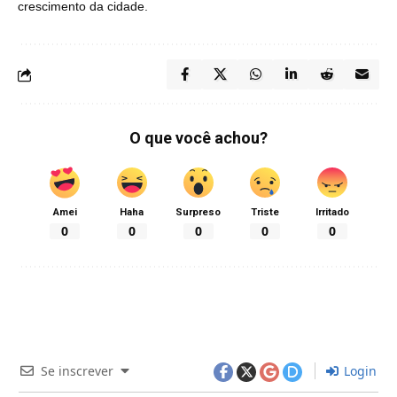
crescimento da cidade.
O que você achou?
Amei
Haha
Surpreso
Triste
Irritado
0
0
0
0
0
Se inscrever
Login