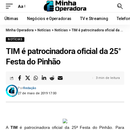
Aa
Últimas
Negócios e Operadoras
TV e Streaming
Telefo
Minha Operadora
>
Notícias
>
Notícias
>
TIM é patrocinadora oficial da 25° Festa do Pinhão
NOTÍCIAS
TIM é patrocinadora oficial da 25°
Festa do Pinhão
3 min de leitura
Por
Redação
27 de maio de 2019 17:00
A
TIM
é patrocinadora oficial da 25ª Festa do Pinhão. Para