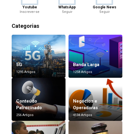
Youtube
WhatsApp
Google News
Inscrever-se
Seguir
Seguir
Categorias
5G
Banda Larga
1295 Artigos
1258 Artigos
Conteúdo
Negócios e
Patrocinado
Operadoras
256 Artigos
4134 Artigos