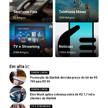
Telefonia Fixa
Telefonia Móvel
82 Artigos
2334 Artigos
TV e Streaming
Notícias
3188 Artigos
10955 Artigos
Em alta 📈
BANDA LARGA
Promoção da Starlink derruba preço do kit de R$
799 para R$ 99
BANDA LARGA
Elon Musk aplica cobrança extra de R$ 7,7 mil a
clientes da Starlink
TV E STREAMING