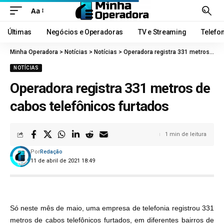
Aa
Últimas
Negócios e Operadoras
TV e Streaming
Telefo
Minha Operadora
>
Notícias
>
Notícias
>
Operadora registra 331 metros de cabos telefônicos furtados
NOTÍCIAS
Operadora registra 331 metros de
cabos telefônicos furtados
1 min de leitura
Por
Redação
11 de abril de 2021 18:49
Só neste mês de maio, uma empresa de telefonia registrou 331
metros de cabos telefônicos furtados, em diferentes bairros de