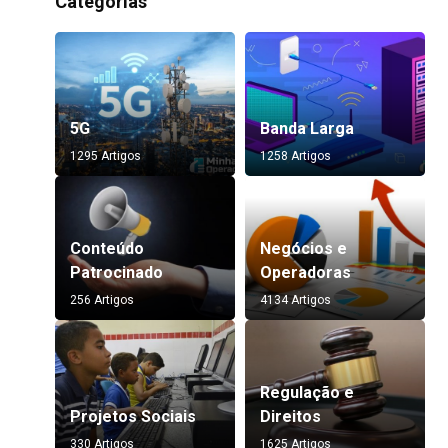
Categorias
5G
Banda Larga
1295 Artigos
1258 Artigos
Conteúdo
Negócios e
Patrocinado
Operadoras
256 Artigos
4134 Artigos
Regulação e
Projetos Sociais
Direitos
330 Artigos
1625 Artigos