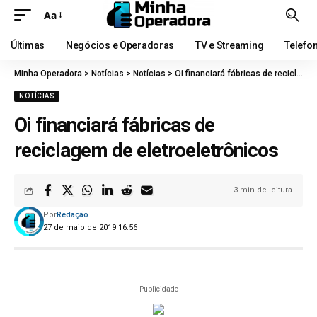
Aa
Últimas
Negócios e Operadoras
TV e Streaming
Telefo
Minha Operadora
>
Notícias
>
Notícias
>
Oi financiará fábricas de reciclagem de eletroeletrônicos
NOTÍCIAS
Oi financiará fábricas de
reciclagem de eletroeletrônicos
3 min de leitura
Por
Redação
27 de maio de 2019 16:56
- Publicidade -