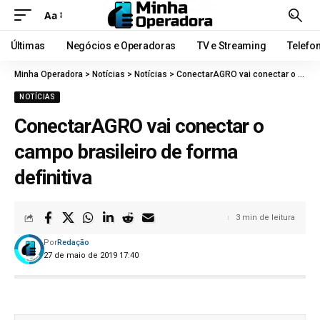
Aa
Últimas
Negócios e Operadoras
TV e Streaming
Telefo
Minha Operadora
>
Notícias
>
Notícias
>
ConectarAGRO vai conectar o campo brasileiro de forma definitiva
NOTÍCIAS
ConectarAGRO vai conectar o
campo brasileiro de forma
definitiva
3 min de leitura
Por
Redação
27 de maio de 2019 17:40