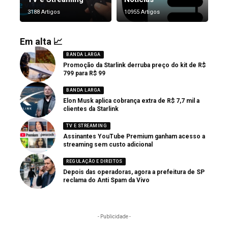
3188 Artigos
10955 Artigos
Em alta 📈
BANDA LARGA
Promoção da Starlink derruba preço do kit de R$
799 para R$ 99
BANDA LARGA
Elon Musk aplica cobrança extra de R$ 7,7 mil a
clientes da Starlink
TV E STREAMING
Assinantes YouTube Premium ganham acesso a
streaming sem custo adicional
REGULAÇÃO E DIREITOS
Depois das operadoras, agora a prefeitura de SP
reclama do Anti Spam da Vivo
- Publicidade -