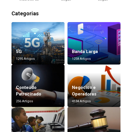
Categorias
5G
Banda Larga
1295 Artigos
1258 Artigos
Conteúdo
Negócios e
Patrocinado
Operadoras
256 Artigos
4134 Artigos