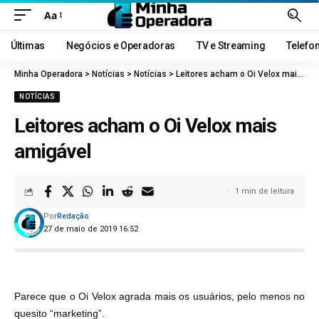
Aa
Últimas
Negócios e Operadoras
TV e Streaming
Telefo
Minha Operadora
>
Notícias
>
Notícias
>
Leitores acham o Oi Velox mais amigável
NOTÍCIAS
Leitores acham o Oi Velox mais
amigável
1 min de leitura
Por
Redação
27 de maio de 2019 16:52
Parece que o Oi Velox agrada mais os usuários, pelo menos no
quesito “marketing”.