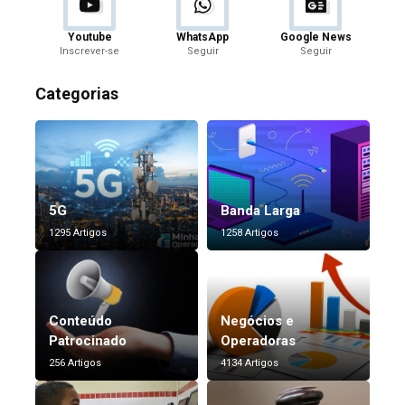
Youtube
WhatsApp
Google News
Inscrever-se
Seguir
Seguir
Categorias
5G
Banda Larga
1295 Artigos
1258 Artigos
Conteúdo
Negócios e
Patrocinado
Operadoras
256 Artigos
4134 Artigos