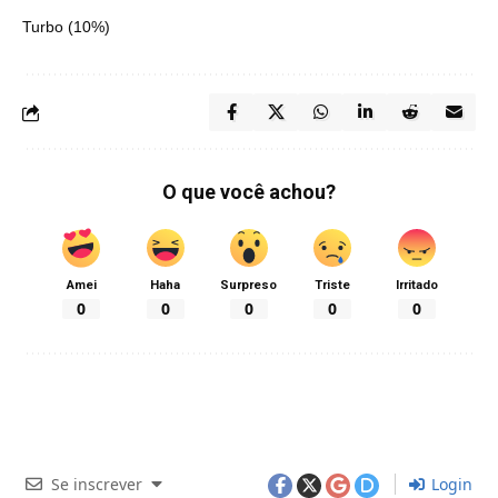
Turbo
(10%)
O que você achou?
Amei
Haha
Surpreso
Triste
Irritado
0
0
0
0
0
Se inscrever
Login