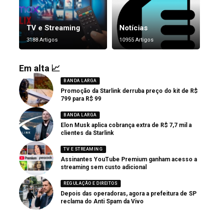
TV e Streaming
Notícias
3188 Artigos
10955 Artigos
Em alta 📈
BANDA LARGA
Promoção da Starlink derruba preço do kit de R$
799 para R$ 99
BANDA LARGA
Elon Musk aplica cobrança extra de R$ 7,7 mil a
clientes da Starlink
TV E STREAMING
Assinantes YouTube Premium ganham acesso a
streaming sem custo adicional
REGULAÇÃO E DIREITOS
Depois das operadoras, agora a prefeitura de SP
reclama do Anti Spam da Vivo