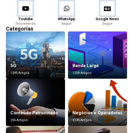
Youtube
WhatsApp
Google News
Inscrever-se
Seguir
Seguir
Categorias
5G
Banda Larga
1295 Artigos
1258 Artigos
Conteúdo Patrocinado
Negócios e Operadoras
256 Artigos
4135 Artigos