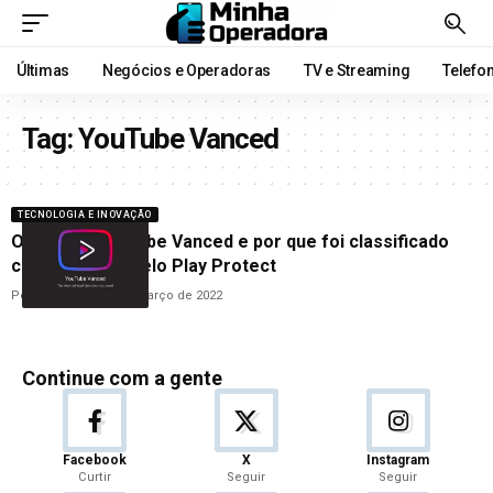
Últimas
Negócios e Operadoras
TV e Streaming
Telefo
Tag:
YouTube Vanced
TECNOLOGIA E INOVAÇÃO
O que é o YouTube Vanced e por que foi classificado
como ‘nocivo’ pelo Play Protect
Por
Cleane Lima
31 de março de 2022
Continue com a gente
Facebook
X
Instagram
Curtir
Seguir
Seguir