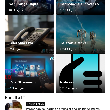
Segurança Digital
Tecnologia e Inovação
409 Artigos
1618 Artigos
Telefonia Fixa
Telefonia Móvel
82 Artigos
2334 Artigos
TV e Streaming
Notícias
3188 Artigos
10955 Artigos
Em alta 📈
BANDA LARGA
Promoção da Starlink derruba preço do kit de R$ 799