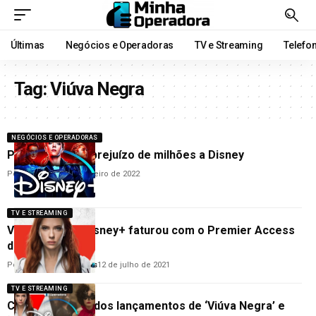
Últimas
Negócios e Operadoras
TV e Streaming
Telefo
Tag:
Viúva Negra
NEGÓCIOS E OPERADORAS
Pirataria causa prejuízo de milhões a Disney
Por
Cleane Lima
7 de janeiro de 2022
TV E STREAMING
Veja quanto o Disney+ faturou com o Premier Access
de Viúva Negra
Por
Anderson Guimarães
12 de julho de 2021
TV E STREAMING
Confira o preço dos lançamentos de ‘Viúva Negra’ e