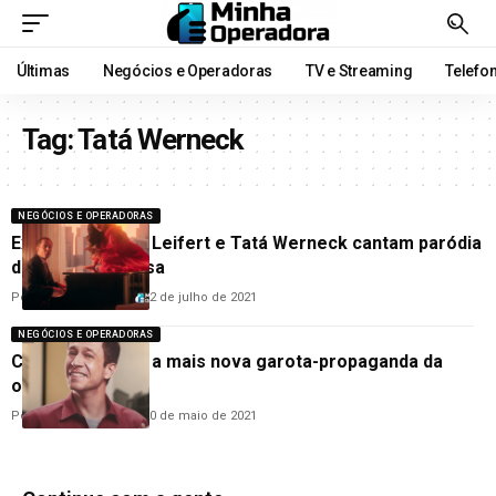
Últimas
Negócios e Operadoras
TV e Streaming
Telefo
Tag:
Tatá Werneck
NEGÓCIOS E OPERADORAS
Exclusivo: Tiago Leifert e Tatá Werneck cantam paródia
de música famosa
Por
Hemerson Brandão
22 de julho de 2021
NEGÓCIOS E OPERADORAS
Claro apresenta a mais nova garota-propaganda da
operadora
Por
Hemerson Brandão
20 de maio de 2021