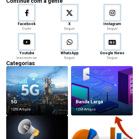
Continue com a gente
Facebook
X
Instagram
Curtir
Seguir
Seguir
Youtube
WhatsApp
Google News
Inscrever-se
Seguir
Seguir
Categorias
5G
Banda Larga
1295 Artigos
1258 Artigos