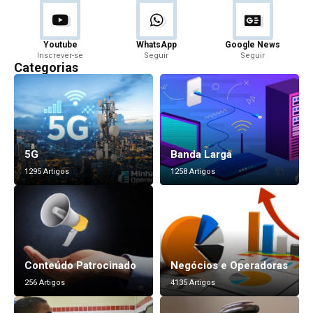
Youtube
WhatsApp
Google News
Inscrever-se
Seguir
Seguir
Categorias
5G
Banda Larga
1295 Artigos
1258 Artigos
Conteúdo Patrocinado
Negócios e Operadoras
256 Artigos
4135 Artigos