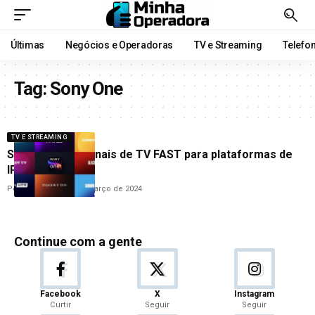
Últimas
Negócios e Operadoras
TV e Streaming
Telefo
Tag:
Sony One
TV E STREAMING
Sony lança 54 canais de TV FAST para plataformas de
IPTV
Por
Cleane Lima
28 de março de 2024
Continue com a gente
Facebook
X
Instagram
Curtir
Seguir
Seguir